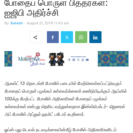
போதைப் பொருள் பித்தர்கள்:
ஐஜிபி அதிர்ச்சி
By
Suresh
-
August 21, 2019 11:43 am
ஆகஸ்ட் 13 தொடங்கி போலீஸ் படையில் மேற்கொள்ளப்பட்டுவரும்
போதைப் பொருள் பழக்கம் உள்ளவர்க்ளைக் கண்டுபிடிக்கும் ஆய்வில்
100க்கு மேற்பட்ட போலீஸ் அதிகாரிகள் போதைப் பழக்கம்
உள்ளவர்கள் என்பது தெரிய வந்துள்ளதாக இன்ஸ்பெக்டர்- ஜெனரல்
அப் போலீஸ் அப்துல் ஹமிட் படோர் கூறினார்.
ஓப்ஸ் புலு டெவல் நடவடிக்கையின்கீழ் போலீஸ் அதிகாரிகளிடம்