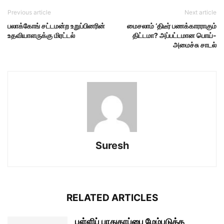
Previous article
Next article
பலாக்கோங் சட்டமன்ற உறுப்பினரின்
மைசலாம் ‘திடீர் பணக்காரராகும்
உதவியாளருக்கு மிரட்டல்
திட்டமா? அப்பட்டமான பொய்-
அமைச்சு சாடல்
Suresh
RELATED ARTICLES
பள்ளிப் பாதுகாப்பை மேம்படுத்த