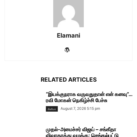
Elamani
RELATED ARTICLES
“இயக்குநராக வருவதுதான் என் கனவு”…
ரவி மோகன் நெகிழ்ச்சி பேச்சு
August 7, 2026 5:15 pm
சினிமா
முதல்-அமைச்சர் விஜய் – சங்கீதா
விவாகரத்து வழக்கு: செங்கல்பட்டு