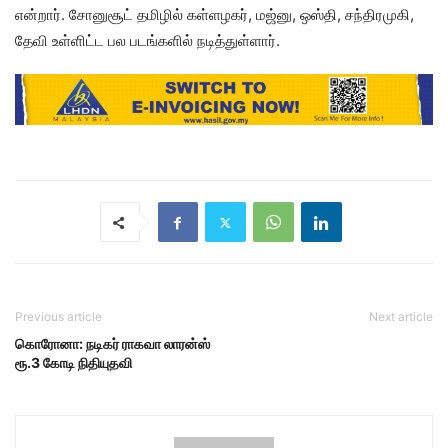
என்றார். சோனுசூட் தமிழில் கள்ளழகர், மஜ்னு, ஒஸ்தி, சந்திரமுகி,
தேவி உள்ளிட்ட பல படங்களில் நடித்துள்ளார்.
Previous article
Next article
கொரோனா: நடிகர் ராகவா லாரன்ஸ்
ரூ.3 கோடி நிதியுதவி