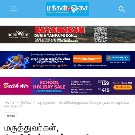
Home
சினிமா
மருத்துவர்கள், செவிலியர்களுக்காக சொகுசு ஓட்டலை வழங்கிய
ஒஸ்தி நடிகர்
சினிமா
மருத்துவர்கள்,