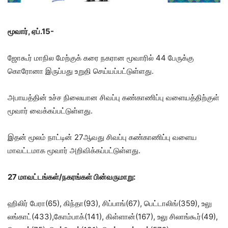
மூவார், ஏப்.15-
ஜோகூர் மாநில மேற்குக் கரை நகரான மூவாரில் 44 பேருக்கு
கொரோனா இருப்பது உறுதி செய்யப்பட்டுள்ளது.
அபாயத்தின் உச்ச நிலையான சிவப்பு கண்காணிப்பு வளையத்திற்குள்
மூவார் வைக்கப்பட்டுள்ளது.
இதன் மூலம் நாட்டின் 27ஆவது சிவப்பு கண்காணிப்பு வளைய
மாவட்டமாக மூவார் அறிவிக்கப்பட்டுள்ளது.
27 மாவட்டங்கள்/நகரங்கள் பின்வருமாறு:
ஹிலிர் பேரா(65), கிந்தா(93), சிப்பாங்(67), பெட்டாலிங்(359), உலு
லங்காட்(433),கோம்பாக்(141), கிள்ளான்(167), உலு சிலாங்கூர்(49),