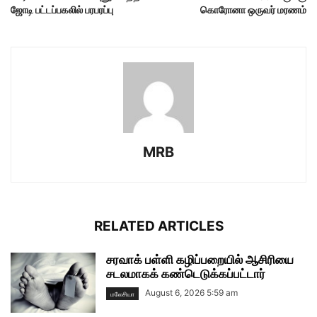
ஜோடி பட்டப்பகலில் பரபரப்பு
கொரோனா ஒருவர் மரணம்
MRB
RELATED ARTICLES
சரவாக் பள்ளி கழிப்பறையில் ஆசிரியை
சடலமாகக் கண்டெடுக்கப்பட்டார்
August 6, 2026 5:59 am
மலேசியா