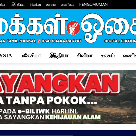
சியா
இந்தியா
சினிமா
உலகம்
வணிகம்
PENGUMUMAN
YSIA
மலேசியா
இந்தியா
சினிமா
உலகம்
வணிக
Makkal
Osai