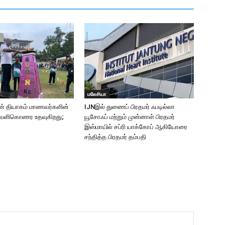
மலேசியா
ன் தியாகம் மாணவர்களின்
IJNஇல் துணைப் பிரதமர் ஃபடில்லா
ெளிகொணர உதவுகிறது;
யூசோஃப் மற்றும் முன்னாள் பிரதமர்
இஸ்மாயில் சப்ரி யாக்கோப் ஆகியோரை
சந்தித்த பிரதமர் தம்பதி