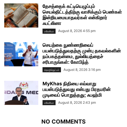
தேசத்தைக் கட்டியெழுப்பும்
செயல்திட்டத்திற்கு வாசிக்கும் பெண்கள்
இன்றியமையாதவர்கள் என்கிறார்
ஃபட்லினா
August 8, 2026 4:55 pm
மலேசியா
செயற்கை நுண்ணறிவைப்
பயன்படுத்துவதற்கு முன்பு தகவல்களின்
நம்பகத்தன்மை, துல்லியத்தைச்
சரிபாருங்கள்: கோபிந்த்
August 8, 2026 3:16 pm
தொழில்நுட்பம்
MyKhas நிதியை எவ்வாறு
பயன்படுத்துவது என்பது பிரதமரின்
முடிவைப் பொறுத்தது; ஃபஹ்மி
August 8, 2026 2:43 pm
மலேசியா
NO COMMENTS