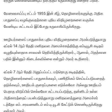
ஏற்றுக் கொள்ளவேண்டிய நிர்பந்தம் உருவாகிறது என்றார் அவர்.
வேலைவாய்ப்பு சட்டம் 1955 இன் கீழ், தொழிலாளர்களுக்கு அதிக
பாதுகாப்பு வழங்குவதற்கான புதிய விதிமுறைகளை வகுக்க
வேண்டிய கட்டாயம் இப்போது உருவாகியிருக்கிறது.
ஊழியர்களைப் பாதுகாக்க புதிய விதிமுறைகளை அமல்படுத்துமாறு
ஏப்ரல் 14 ஆம் தேதி மனிதவள அமைச்சகத்திற்கு எம்டியூசி கடிதம்
எழுதியுள்ளதாக சாலமன் தெரிவித்திருக்கிறார்., ஆனால், அதற்கான
பதில் இன்னும் கிடைக்கவில்லை என்றும் அவர் கூறினார்.
ஏப்ரல் 7 ஆம் தேதி அனுப்பப்பட்ட மற்றொரு கடிதத்தில்,
தொழிலாளர்களைப் பாதுகாக்கவும், பணிநீக்கம் செய்யப்படுவதைத்
தடுக்கவும், ஊதியக் குறைப்புகளை எடுக்கவோ அல்லது ஊதியம்
பெறாத விடுப்பில் செல்லவோ கட்டாயப்படுத்த, தன்னிடம் உள்ள
அதிகாரத்தைப் பயன்படுத்துமாறு மனிதவளத்துறை அமைச்சர்
டத்தோ எம். சரவணனிடம் எம்.டி.யூ.சி கேட்டுக் கொண்டிருக்கிறது
என்றார் அவர்.