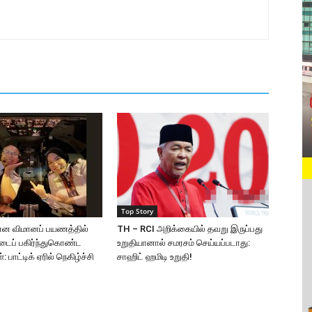
Top Story
ான விமானப் பயணத்தில்
TH – RCI அறிக்கையில் தவறு இருப்பது
்டைப் பகிர்ந்துகொண்ட
உறுதியானால் சமரசம் செய்யப்படாது:
 பாட்டிக் ஏரில் நெகிழ்ச்சி
சாஹிட் ஹமிடி உறுதி!