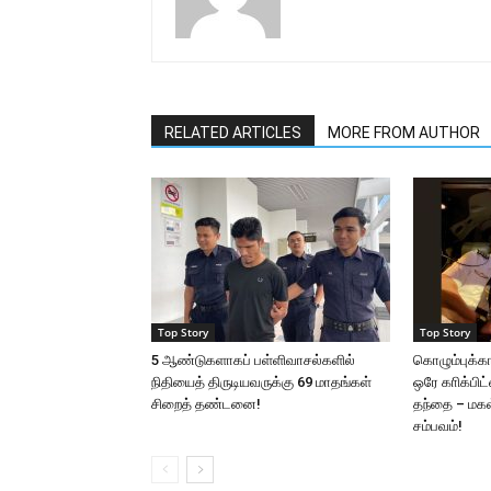
RELATED ARTICLES
MORE FROM AUTHOR
Top Story
Top Story
5 ஆண்டுகளாகப் பள்ளிவாசல்களில்
கொழும்புக்க
நிதியைத் திருடியவருக்கு 69 மாதங்கள்
ஒரே காிக்பிட
சிறைத் தண்டனை!
தந்தை – மகள்:
சம்பவம்!