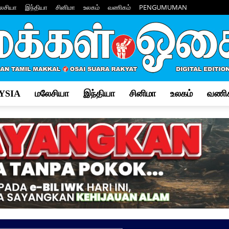
ேசியா
இந்தியா
சினிமா
உலகம்
வணிகம்
PENGUMUMAN
YSIA
மலேசியா
இந்தியா
சினிமா
உலகம்
வணிக
Makkal
Osai