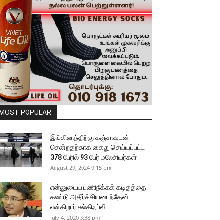
MOST POPULAR
இங்கிலாந்திற்கு கஞ்சாவுடன்
சென்றதற்காக கைது செய்யப்பட்ட
378 பேரில் 93 பேர் மலேசியர்கள்
August 29, 2024 9:15 pm
என்னுடைய பணிநீக்கக் கடிதத்தை
கண்டு அதிர்ச்சியடைந்தேன்
என்கிறார் சுல்கிஃப்லி
July 4, 2020 3:38 pm