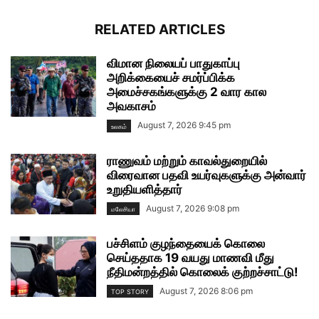
RELATED ARTICLES
விமான நிலையப் பாதுகாப்பு
அறிக்கையைச் சமர்ப்பிக்க
அமைச்சகங்களுக்கு 2 வார கால
அவகாசம்
August 7, 2026 9:45 pm
உலகம்
ராணுவம் மற்றும் காவல்துறையில்
விரைவான பதவி உயர்வுகளுக்கு அன்வார்
உறுதியளித்தார்
August 7, 2026 9:08 pm
மலேசியா
பச்சிளம் குழந்தையைக் கொலை
செய்ததாக 19 வயது மாணவி மீது
நீதிமன்றத்தில் கொலைக் குற்றச்சாட்டு!
August 7, 2026 8:06 pm
TOP STORY