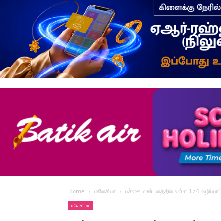
Home
மலேசியா
பச்சை மண்டலத்தில் உள்ள 174 வழிப்பாட்
மலேசியா