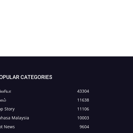
OPULAR CATEGORIES
லேசியா
43304
கம்
11638
p Story
11106
ahasa Malaysia
10003
ot News
9604