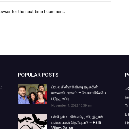
owser for the next time I comment.
POPULAR POSTS
P
ை:
பிரபல சின்னத்திரை நடிகரின்
ம
மனைவி மரணம் – கோமாவிலேயே
உல
பிரிந்த உயிர்
To
November 1, 2022 10:59 am
B
பல்லி நம் உடலில் எங்கு விழுந்தால்
என்ன பலன் தெரியுமா? – Palli
H
Vilum Palan..!