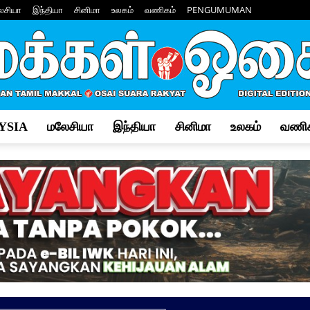
ேசியா
இந்தியா
சினிமா
உலகம்
வணிகம்
PENGUMUMAN
YSIA
மலேசியா
இந்தியா
சினிமா
உலகம்
வணிக
Makkal
Osai