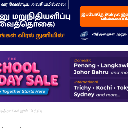
–
மக்கள்
ஓசை
டுத் தளங்கள் ஜூன் 10 திறப்பு