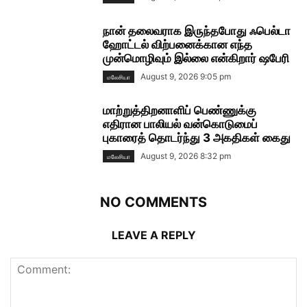
நான் தலைவராக இருந்தபோது ஃபெல்டா
ஹோட்டல் விற்பனைக்கான எந்த
முன்மொழிவும் இல்லை என்கிறார் ஷபேரி
August 9, 2026 9:05 pm
மலேசியா
மாற்றுத்திறனாளிப் பெண்ணுக்கு
எதிரான பாலியல் வன்கொடுமைப்
புகாரைத் தொடர்ந்து 3 அகதிகள் கைது
August 9, 2026 8:32 pm
மலேசியா
NO COMMENTS
LEAVE A REPLY