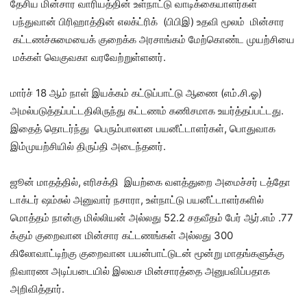
தேசிய மின்சார வாரியத்தின் உள்நாட்டு வாடிக்கையாளர்கள்
பந்துவான் பிரிஹாத்தின் எலக்ட்ரிக் (பிபிஇ) உதவி மூலம் மின்சார
கட்டணச்சுமையைக் குறைக்க அரசாங்கம் மேற்கொண்ட முயற்சியை
மக்கள் வெகுவகா வரவேற்றுள்ளனர்.
மார்ச் 18 ஆம் நாள் இயக்கம் கட்டுப்பாட்டு ஆணை (எம்.சி.ஓ)
அமல்படுத்தப்பட்டதிலிருந்து கட்டணம் கணிசமாக உயர்த்தப்பட்டது.
இதைத் தொடர்ந்து பெரும்பாலான பயனீட்டாளர்கள், பொதுவாக
இம்முயற்சியில் திருப்தி அடைந்தனர்.
ஜூன் மாதத்தில், எரிசக்தி இயற்கை வளத்துறை அமைச்சர் டத்தோ
டாக்டர் ஷம்சுல் அனுவார் நசாரா, உள்நாட்டு பயனீட்டாளர்களில்
மொத்தம் நான்கு மில்லியன் அல்லது 52.2 சதவீதம் பேர் ஆர்.எம் .77
க்கும் குறைவான மின்சார கட்டணங்கள் அல்லது 300
கிலோவாட்டிற்கு குறைவான பயன்பாட்டுடன் மூன்று மாதங்களுக்கு
நிவாரண அடிப்படையில் இலவச மின்சாரத்தை அனுபவிப்பதாக
அறிவித்தார்.