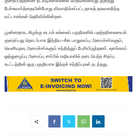
குறைப்பதற்கான நடவடிக்கைகளை மேற்கொள்வது குறித்து
பேச்சுவாா்த்தையின்போது விவாதிக்கப்பட்டதாகத் தகவலறிந்த
வட்டாரங்கள் தெரிவிக்கின்றன.
முன்னதாக, கிழக்கு லடாக் எல்லைப் பகுதிகளில் பதற்றநிலையைக்
குறைப்பது தொடா்பாக இந்திய-சீன பாதுகாப்பு அமைச்சா்களும்,
வெளியுறவு அமைச்சா்களும் சந்தித்துப் பேசியிருந்தனா். ஷாங்காய்
ஒத்துழைப்பு அமைப்பு சாா்பில் ரஷியாவில் நடைபெற்ற சிறப்பு
கூட்டத்தின் ஒரு பகுதியாக இந்தச் சந்திப்புகள் நடந்தது.