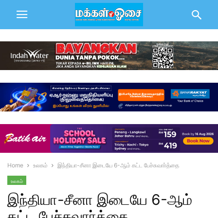
Home
உலகம்
இந்தியா-சீனா இடையே 6-ஆம் கட்ட பேச்சுவாா்த்தை
உலகம்
இந்தியா-சீனா இடையே 6-ஆம்
கட்ட பேச்சுவாா்த்தை