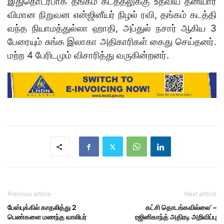
இதுதொடர்பாக தங்கம் கடத்தலுக்கு உதவிய தனியார்
விமான நிறுவன என்ஜினீயர் நிழல் ரவி, தங்கம் கடத்தி
வந்த நியாமத்துல்லா ஹாதி, அப்துல் நசார் ஆகிய 3
பேரையும் சுங்க இலாகா அதிகாரிகள் கைது செய்தனர்.
மற்ற 4 பேரிடமும் விசாரித்து வருகின்றனர்.
Previous article
Next article
பேஸ்புக்கில் காதலித்து 2
கட்சி தொடங்கவில்லை’ –
பெண்களை மணந்த வாலிபர்
ரஜினிகாந்த் அதிரடி அறிவிப்பு