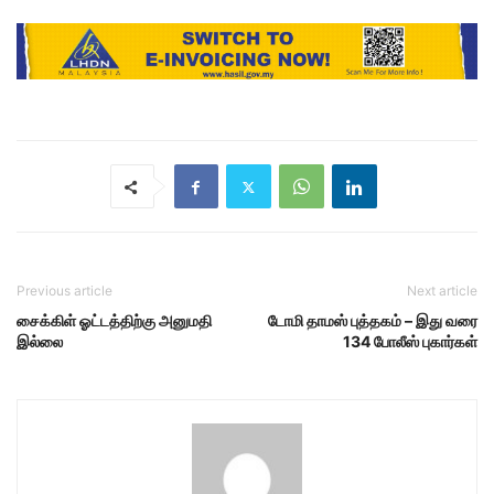
Previous article
Next article
சைக்கிள் ஓட்டத்திற்கு அனுமதி
டோமி தாமஸ் புத்தகம் – இது வரை
இல்லை
134 போலீஸ் புகார்கள்