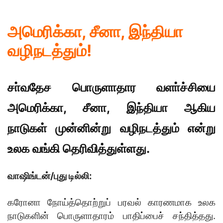
அமெரிக்கா, சீனா, இந்தியா
வழிநடத்தும்!
சா்வதேச பொருளாதார வளா்ச்சியை
அமெரிக்கா, சீனா, இந்தியா ஆகிய
நாடுகள் முன்னின்று வழிநடத்தும் என்று
உலக வங்கி தெரிவித்துள்ளது.
வாஷிங்டன்/புது டில்லி:
கரோனா நோய்த்தொற்றுப் பரவல் காரணமாக உலக
நாடுகளின் பொருளாதாரம் பாதிப்பைச் சந்தித்தது.