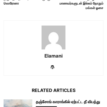
கொரோனா
மாணவர்களுடன் இல்லம் தோறும்
மக்கள் ஓசை
Elamani
RELATED ARTICLES
தஞ்சோங் காராங்கில் ஏற்பட்ட தீ விபத்து