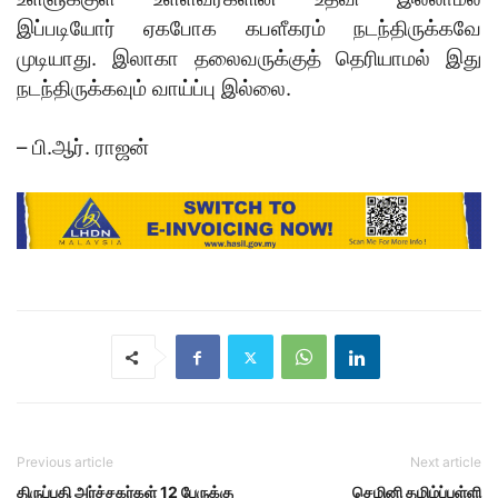
இப்படியோர் ஏகபோக கபளீகரம் நடந்திருக்கவே
முடியாது. இலாகா தலைவருக்குத் தெரியாமல் இது
நடந்திருக்கவும் வாய்ப்பு இல்லை.
– பி.ஆர். ராஜன்
Previous article
Next article
திருப்பதி அர்ச்சகர்கள் 12 பேருக்கு
செமினி தமிழ்ப்பள்ளி