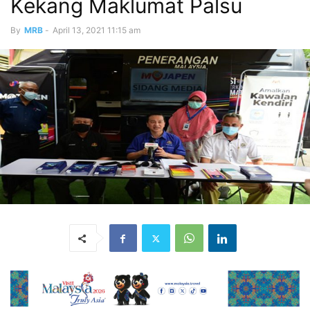
Kekang Maklumat Palsu
By
MRB
-
April 13, 2021 11:15 am