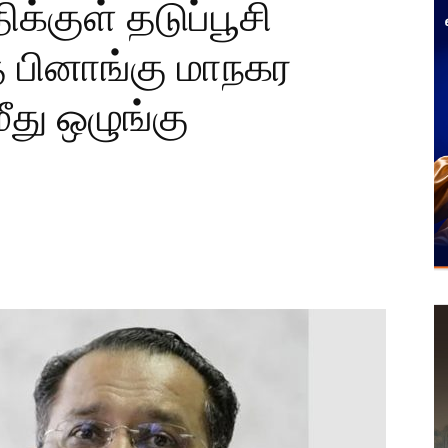
க்குள் தடுப்பூசி
 பினாங்கு மாநகர
ீது ஒழுங்கு