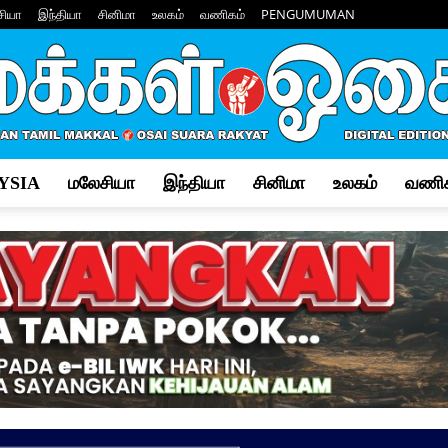
சியா
இந்தியா
சினிமா
உலகம்
வணிகம்
PENGUMUMAN
YSIA
மலேசியா
இந்தியா
சினிமா
உலகம்
வணிக
Makkal
Osai