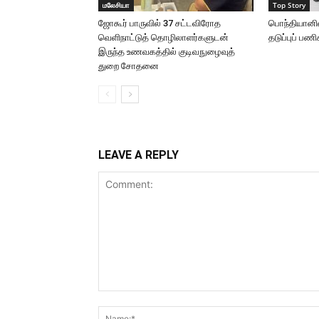
மலேசியா
Top Story
ஜோகூர் பாருவில் 37 சட்டவிரோத
பொந்தியானில்
வெளிநாட்டுத் தொழிலாளர்களுடன்
தடுப்புப் பணி
இருந்த உணவகத்தில் குடிவநுழைவுத்
துறை சோதனை
LEAVE A REPLY