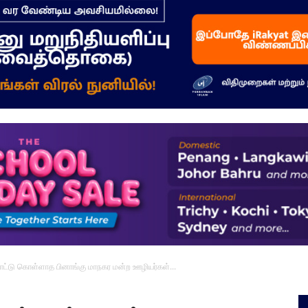
–
மக்கள்
ஓசை
 போட்டு கொள்ளாத பினாங்கு மாநகர மன்ற ஊழியர்கள்...