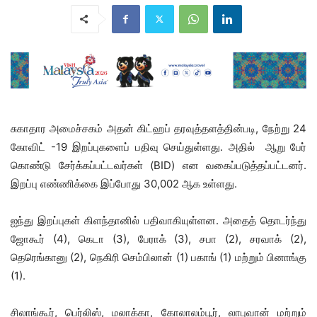
சுகாதார அமைச்சகம் அதன் கிட்ஹப் தரவுத்தளத்தின்படி, நேற்று 24
கோவிட் -19 இறப்புகளைப் பதிவு செய்துள்ளது. அதில் ஆறு பேர்
கொண்டு சேர்க்கப்பட்டவர்கள் (BID) என வகைப்படுத்தப்பட்டனர்.
இறப்பு எண்ணிக்கை இப்போது 30,002 ஆக உள்ளது.
ஐந்து இறப்புகள் கிளந்தானில் பதிவாகியுள்ளன. அதைத் தொடர்ந்து
ஜோகூர் (4), கெடா (3), பேராக் (3), சபா (2), சரவாக் (2),
தெரெங்கானு (2), நெகிரி செம்பிலான் (1) பகாங் (1) மற்றும் பினாங்கு
(1).
சிலாங்கூர், பெர்லிஸ், மலாக்கா, கோலாலம்பூர், லாபுவான் மற்றும்