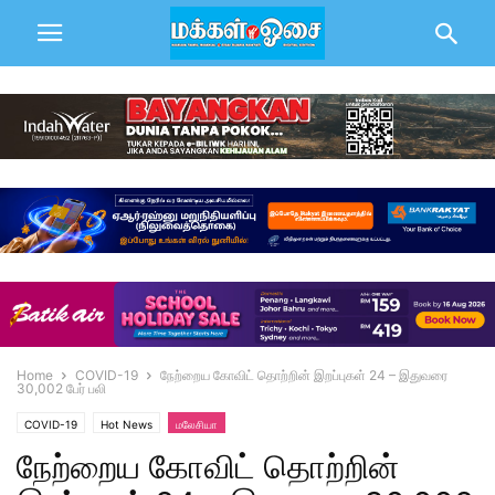
Home
COVID-19
நேற்றைய கோவிட் தொற்றின் இறப்புகள் 24 – இதுவரை
30,002 பேர் பலி
COVID-19
Hot News
மலேசியா
நேற்றைய கோவிட் தொற்றின்