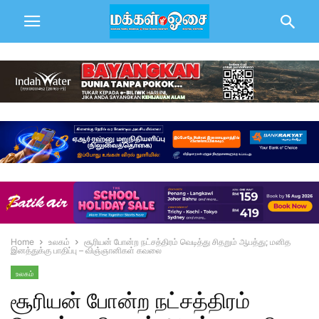
Home
உலகம்
சூரியன் போன்ற நட்சத்திரம் வெடித்து சிதறும் ஆபத்து; மனித
இனத்துக்கு பாதிப்பு – விஞ்ஞானிகள் கவலை
உலகம்
சூரியன் போன்ற நட்சத்திரம்