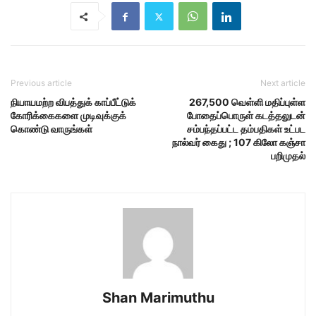
Previous article
Next article
நியாயமற்ற விபத்துக் காப்பீட்டுக்
267,500 வெள்ளி மதிப்புள்ள
கோரிக்கைகளை முடிவுக்குக்
போதைப்பொருள் கடத்தலுடன்
கொண்டு வாருங்கள்
சம்பந்தப்பட்ட தம்பதிகள் உட்பட
நால்வர் கைது ; 107 கிலோ கஞ்சா
பறிமுதல்
Shan Marimuthu