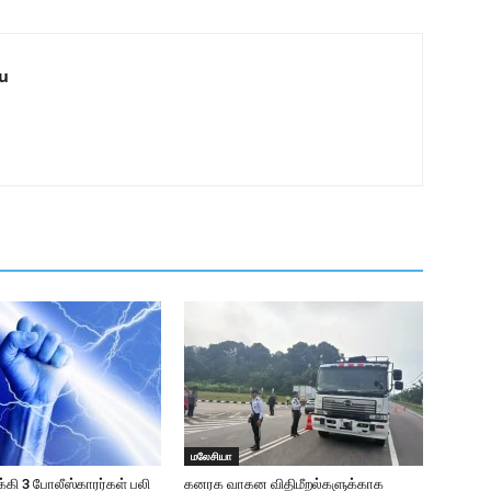
u
மலேசியா
க்கி 3 போலீஸ்காரர்கள் பலி
கனரக வாகன விதிமீறல்களுக்காக