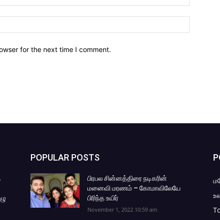
owser for the next time I comment.
POPULAR POSTS
P
ு
பிரபல சின்னத்திரை நடிகரின்
ம
மனைவி மரணம் – கோமாவிலேயே
உல
ழு
பிரிந்த உயிர்
To
November 1, 2022 10:59 am