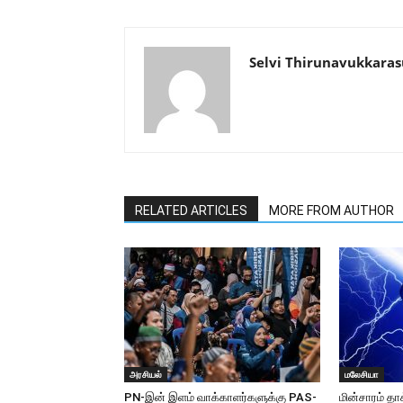
Selvi Thirunavukkaras
RELATED ARTICLES
MORE FROM AUTHOR
அரசியல்
மலேசியா
PN-இன் இளம் வாக்காளர்களுக்கு PAS-
மின்சாரம் தா