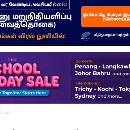
–
மக்கள்
ஓசை
படுகாயம்