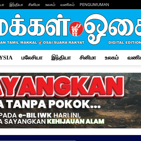
யா
இந்தியா
சினிமா
உலகம்
வணிகம்
PENGUMUMAN
YSIA
மலேசியா
இந்தியா
சினிமா
உலகம்
வணிக
Makkal
Osai