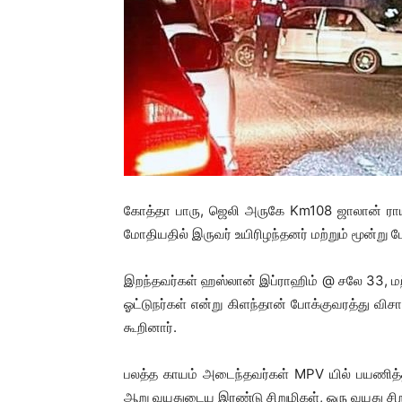
கோத்தா பாரு, ஜெலி அருகே Km108 ஜாலான் ராய தை
மோதியதில் இருவர் உயிரிழந்தனர் மற்றும் மூன்று 
இறந்தவர்கள் ஹஸ்லான் இப்ராஹிம் @ சலே 33, ம
ஓட்டுநர்கள் என்று கிளந்தான் போக்குவரத்து
கூறினார்.
பலத்த காயம் அடைந்தவர்கள் MPV யில் பயணித்த
ஆறு வயதுடைய இரண்டு சிறுமிகள், ஒரு வயது சிறு