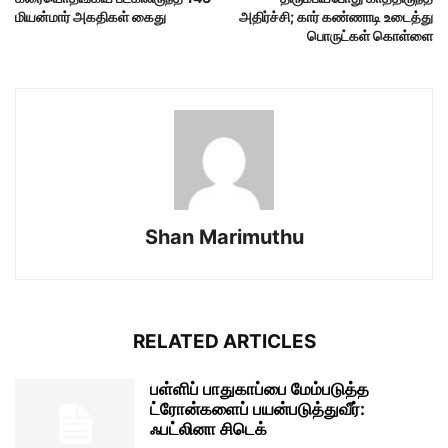
மியன்மார் அகதிகள் கைது
அதிர்ச்சி; கார் கண்ணாடி உடைத்து
பொருட்கள் கொள்ளை
Shan Marimuthu
RELATED ARTICLES
பள்ளிப் பாதுகாப்பை மேம்படுத்த
ட்ரோன்களைப் பயன்படுத்துவீர்:
ஃபட்லினா சிடெக்