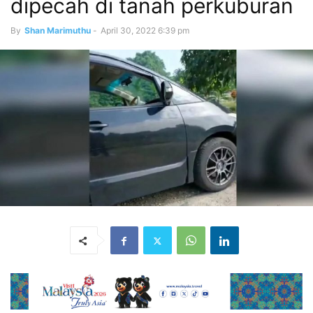
dipecah di tanah perkuburan
By
Shan Marimuthu
-
April 30, 2022 6:39 pm