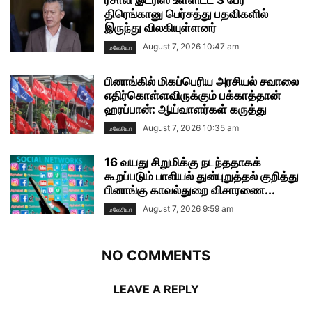
ரசாலி இட்ரிஸ் உள்ளிட்ட 3 பேர்
திரெங்கானு பெர்சத்து பதவிகளில்
இருந்து விலகியுள்ளனர்
August 7, 2026 10:47 am
மலேசியா
பினாங்கில் மிகப்பெரிய அரசியல் சவாலை
எதிர்கொள்ளவிருக்கும் பக்காத்தான்
ஹரப்பான்: ஆய்வாளர்கள் கருத்து
August 7, 2026 10:35 am
மலேசியா
16 வயது சிறுமிக்கு நடந்ததாகக்
கூறப்படும் பாலியல் துன்புறுத்தல் குறித்து
பினாங்கு காவல்துறை விசாரணை...
August 7, 2026 9:59 am
மலேசியா
NO COMMENTS
LEAVE A REPLY