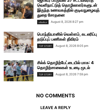
ஜோகூர் பாருவில் 37 சட்டவிரோத
வெளிநாட்டுத் தொழிலாளர்களுடன்
இருந்த உணவகத்தில் குடிவநுழைவுத்
துறை சோதனை
August 8, 2026 8:27 pm
மலேசியா
பொந்தியானில் வெள்ளம், கடலரிப்பு
தடுப்புப் பணிகள் தீவிரம்
August 8, 2026 8:05 pm
TOP STORY
சில்க் தொழிற்பேட்டையில் மாசு: 4
தொழிற்சாலைகள் உடனடி மூடல்
August 8, 2026 7:59 pm
TOP STORY
NO COMMENTS
LEAVE A REPLY