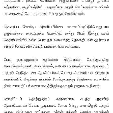
நம்புகிறேன். நீங்கள் சோர்வாக இருந்தாலோ அல்லது தூக்கம்
வந்தாலோ, குடும்பத்தின் பாதுகாப்பை உறுதி செய்வதற்காக உங்கள்
பயணத்தைத் தொடரும் முன் சிறிது ஓய்வெடுக்கவும்.
அவசரப்பட வேண்டிய அவசியமில்லை. வாகனம் ஓட்டும்போது சுய
ஒழுக்கத்தை கடைபிடிக்க வேண்டும் என்று அவர் இன்று லமன்
கெராயோங்கில் உள்ள பெரா நாடாளுமன்றத் தொகுதியான ஹரிராயா
திறந்த இல்லத்தில் செய்தியாளர்களிடம் கூறினார்.
பெரா நாடாளுமன்ற உறுப்பினர் இஸ்மாயில், போக்குவரத்து
அமைச்சகம், பணி அமைச்சகம், மலேசிய நெடுஞ்சாலை ஆணையம்
மற்றும் நெடுஞ்சாலை ஆபரேட்டர்கள் போன்ற அதிகாரிகள் திருவிழா
காலங்களில் அடிக்கடி ஏற்படும் போக்குவரத்து நெரிசலை சமாளிக்க
நீண்டகால திட்டங்களை வைத்திருப்பதாக நம்புவதாக கூறினார்.
கோவிட்-19 தொற்றுநோய் காரணமாக கடந்த இரண்டு
ஆண்டுகளாகச் செய்ய முடியாமல் போன பிறகு, வார இறுதி மற்றும்
பொது விடுமுறை நாட்களை மக்கள் தங்கள் சொந்த ஊருக்குச்