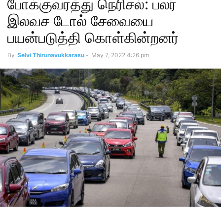
போக்குவரத்து நெரிசல்: பலர்
இலவச டோல் சேவையை
பயன்படுத்தி கொள்கின்றனர்
By
Selvi Thirunavukkarasu
-
May 7, 2022 4:26 pm