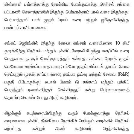
கிள்ளான் பள்ளத்தாக்கு நோக்கிய போக்குவரத்து நெரிசல் சுங்கை
பட்டாணி செலாத்தானில் இருந்து பெர்மாத்தாம் பாவ் வரை இருந்தது;
பெர்மாத்தாங் பாவ் முதல் ப்ராய் வரை மற்றும் ஜூருவிலிருந்து
பண்டார் காசியா வரை.
சங்கட் ஜெரிங்கில் இருந்து கோலா கங்சார் வரையிலான 10 கிமீ
தூரத்திற்கு நெரிசல் மற்றும் புக்கிட் மேராவிலிருந்து தைப்பிங் வரை
மெதுவாக நகரும் போக்குவரத்தும் உள்ளது. சுங்கை பேராக் முதல்
மெனோரா சுரங்கப்பாதை வரை; ஈப்போ முதல் சிம்பாங் பூலாய், கோல
தெம்புருங் முதல் தாப்பா வரை; தாப்பா ஓய்வு மற்றும் சேவை (R&R)
பகுதி பிடோருக்கு; லடாங் பிகாம் டு சுங்காய் மற்றும் புக்கிட்
பெருந்துங் ரவாங்கிற்குச் செல்கிறது,” என்று பெர்னாமாவைத்
தொடர்பு கொண்டபோது அவர் கூறினார்.
கிழக்குக் கடற்கரையிலிருந்து வரும் போக்குவரத்து நெரிசல்
காரணமாக புக்கிட் திங்கியை நோக்கிச் செல்லும் காரக்கில் நெரிசல்
ஏற்பட்டது என்றும் அவர் கூறினார். தெற்கிலிருந்து