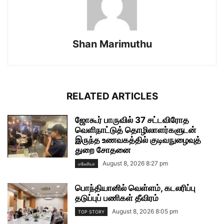
Shan Marimuthu
RELATED ARTICLES
ஜோகூர் பாருவில் 37 சட்டவிரோத
வெளிநாட்டுத் தொழிலாளர்களுடன்
இருந்த உணவகத்தில் குடிவநுழைவுத்
துறை சோதனை
August 8, 2026 8:27 pm
மலேசியா
பொந்தியானில் வெள்ளம், கடலரிப்பு
தடுப்புப் பணிகள் தீவிரம்
August 8, 2026 8:05 pm
TOP STORY