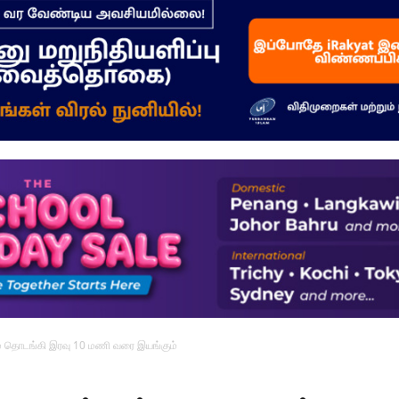
–
மக்கள்
ஓசை
் தொடங்கி இரவு 10 மணி வரை இயங்கும்