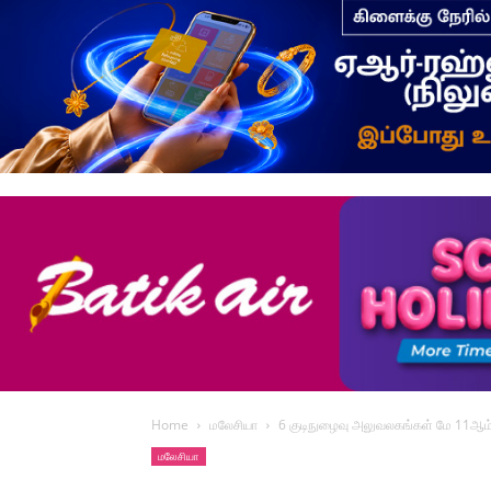
Home
மலேசியா
6 குடிநுழைவு அலுவலகங்கள் மே 11ஆம
மலேசியா