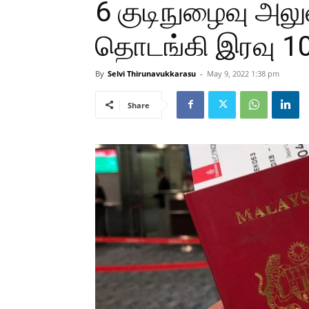
6 குடிநுழைவு அல
தொடங்கி இரவு 1
By
Selvi Thirunavukkarasu
-
May 9, 2022 1:38 pm
Share