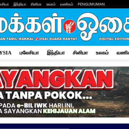
ேசியா
இந்தியா
சினிமா
உலகம்
வணிகம்
PENGUMUMAN
YSIA
மலேசியா
இந்தியா
சினிமா
உலகம்
வணிக
Makkal
Osai