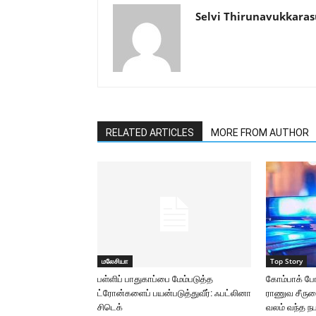
Selvi Thirunavukkaras
RELATED ARTICLES
MORE FROM AUTHOR
மலேசியா
Top Story
பள்ளிப் பாதுகாப்பை மேம்படுத்த
கோம்பாக் போ
ட்ரோன்களைப் பயன்படுத்துவீர்: ஃபட்லினா
ராணுவ சீருடை
சிடெக்
வலம் வந்த நப