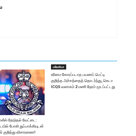
u
மலேசியா
உரிமை கோரப்படாத பயணப் பெட்டி
குறித்த அச்சத்தைத் தொடர்ந்து, கெடா
ICQS வளாகம் 2 மணி நேரம் மூடப்பட்டது
லீஸ் தேடுதல் வேட்டை:
யில் போலி துப்பாக்கியுடன்
ர் குறித்து விசாரணை!