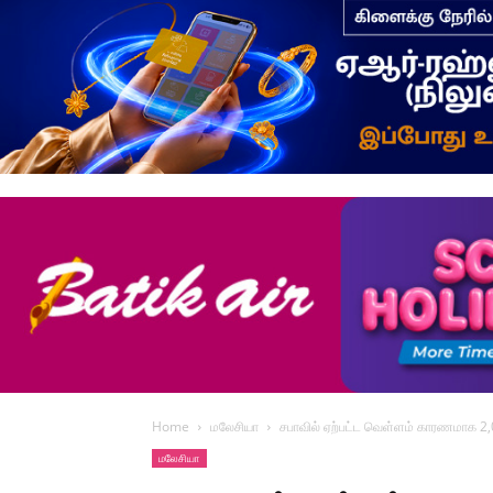
Home
மலேசியா
சபாவில் ஏற்பட்ட வெள்ளம் காரணமாக 2,0
மலேசியா