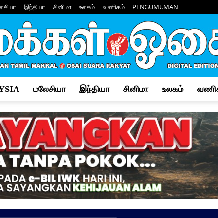
ேசியா
இந்தியா
சினிமா
உலகம்
வணிகம்
PENGUMUMAN
YSIA
மலேசியா
இந்தியா
சினிமா
உலகம்
வணிக
Makkal
Osai