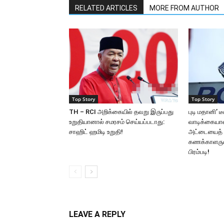
RELATED ARTICLES
MORE FROM AUTHOR
Top Story
Top Story
TH – RCI அறிக்கையில் தவறு இருப்பது
புடி மதானி’ 
உறுதியானால் சமரசம் செய்யப்படாது:
வாடிக்கைய
சாஹிட் ஹமிடி உறுதி!
அட்டையைத் 
கணக்காளருக்
பிரம்படி!
LEAVE A REPLY