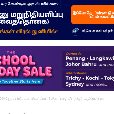
–
மக்கள்
ஓசை
00 க்கும் மேற்பட்ட மாணவர்கள் மீண்டும் இணையவழி கற்றலுக்குத் திரும்பியுள்ளனர்