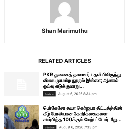
Shan Marimuthu
RELATED ARTICLES
PKR துணைத் தலைவர் பதவியிலிருந்து
விலக முயன்ற நூருல் இஸ்ஸா; ஆனால்
ஓய்வு எடுக்குமாறு...
August 6, 2026 8:34 pm
அரசியல்
பெர்கேசோ தயா கெர்ஜயா திட்டத்த்தின்
கீழ் போலியான கோரிக்கைகளை
சமர்பித்த 100க்கும் மேற்பட்டோர் மீது...
August 6, 2026 7:33 pm
மலேசியா