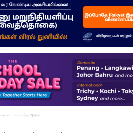
–
மக்கள்
ஓசை
டை விட 15 மடங்கு அதிகம்