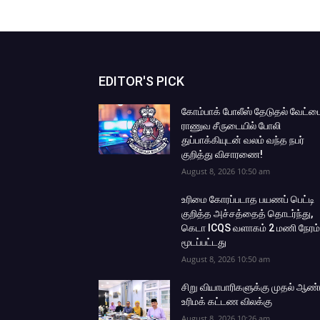
EDITOR'S PICK
கோம்பாக் போலீஸ் தேடுதல் வேட்ட
ராணுவ சீருடையில் போலி
துப்பாக்கியுடன் வலம் வந்த நபர்
குறித்து விசாரணை!
August 8, 2026 10:50 am
உரிமை கோரப்படாத பயணப் பெட்டி
குறித்த அச்சத்தைத் தொடர்ந்து,
கெடா ICQS வளாகம் 2 மணி நேரம்
மூடப்பட்டது
August 8, 2026 10:50 am
சிறு வியாபாரிகளுக்கு முதல் ஆண்
உரிமக் கட்டண விலக்கு
August 8, 2026 10:26 am