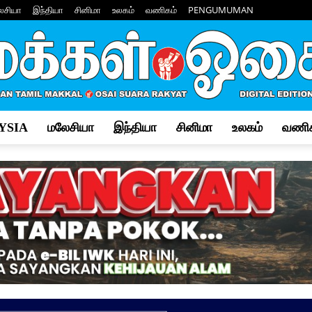
ேசியா
இந்தியா
சினிமா
உலகம்
வணிகம்
PENGUMUMAN
YSIA
மலேசியா
இந்தியா
சினிமா
உலகம்
வணிக
Makkal
Osai