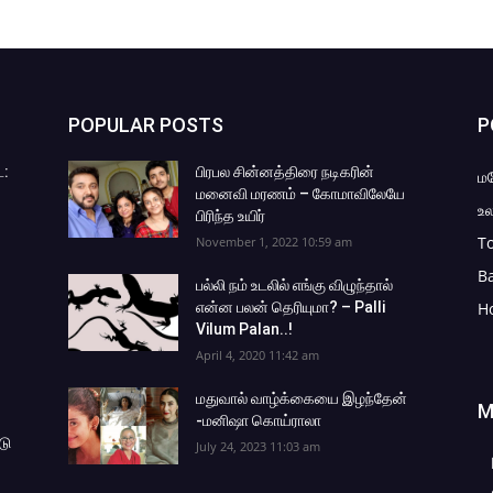
POPULAR POSTS
P
ை:
பிரபல சின்னத்திரை நடிகரின்
ம
மனைவி மரணம் – கோமாவிலேயே
உல
பிரிந்த உயிர்
To
November 1, 2022 10:59 am
B
பல்லி நம் உடலில் எங்கு விழுந்தால்
என்ன பலன் தெரியுமா? – Palli
H
Vilum Palan..!
April 4, 2020 11:42 am
மதுவால் வாழ்க்கையை இழந்தேன்
M
-மனிஷா கொய்ராலா
டு
July 24, 2023 11:03 am