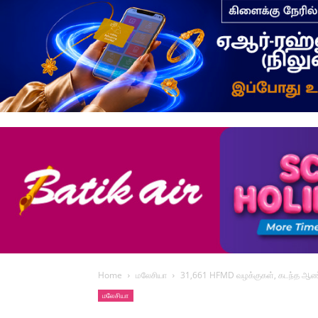
Home
மலேசியா
31,661 HFMD வழக்குகள், கடந்த ஆண்
மலேசியா