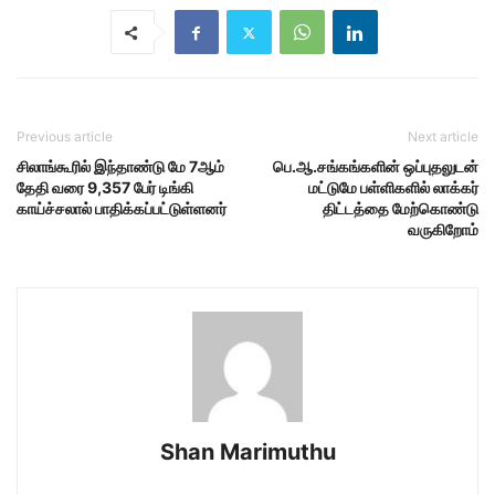
Previous article
Next article
சிலாங்கூரில் இந்தாண்டு மே 7ஆம்
பெ.ஆ.சங்கங்களின் ஒப்புதலுடன்
தேதி வரை 9,357 பேர் டிங்கி
மட்டுமே பள்ளிகளில் லாக்கர்
காய்ச்சலால் பாதிக்கப்பட்டுள்ளனர்
திட்டத்தை மேற்கொண்டு
வருகிறோம்
Shan Marimuthu