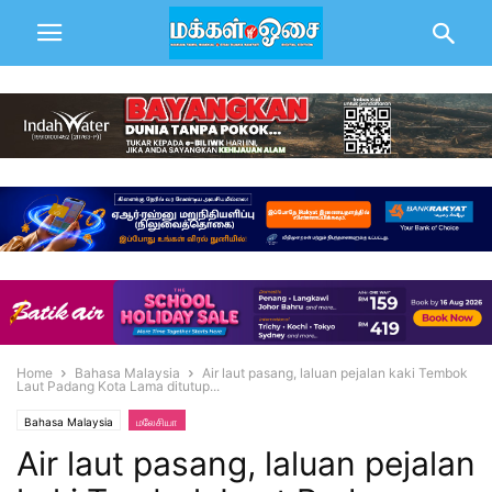
Home
Bahasa Malaysia
Air laut pasang, laluan pejalan kaki Tembok
Laut Padang Kota Lama ditutup...
Bahasa Malaysia
மலேசியா
Air laut pasang, laluan pejalan