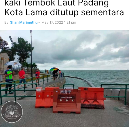
kaki Tembok Laut Padang
Kota Lama ditutup sementara
By
Shan Marimuthu
-
May 17, 2022 1:21 pm