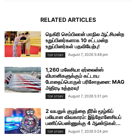
RELATED ARTICLES
நெகிரி செம்பிலான் மாநில ஆட்சிமன்ற
உறுப்பினர்களாக 10 சட்டமன்ற
உறுப்பினர்கள் பதவியேற்பு!
August 7, 2026 5:48 pm
TOP STORY
1,260 மலேசியா ஏர்லைன்ஸ்
விமானிகளுக்கும் கட்டாய
போதைப்பொருள் பரிசோதனை: MAG
அதிரடி உத்தரவு!
August 7, 2026 5:31 pm
TOP STORY
2 வயதுக் குழந்தை நீரில் மூழ்கிப்
பலியான விவகாரம்: இந்தோனேசியப்
பணிப்பெண்ணுக்கு 4 ஆண்டுகள்...
August 7, 2026 5:24 pm
TOP STORY