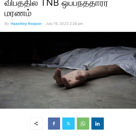
விபத்தில் TNB ஒப்பந்ததாரர்
மரணம்
By
Haashiny Roopan
-
July 16, 2023 2:28 pm