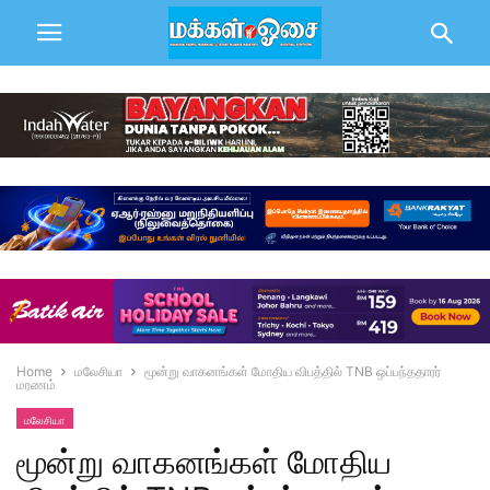
Home
மலேசியா
மூன்று வாகனங்கள் மோதிய விபத்தில் TNB ஒப்பந்ததாரர்
மரணம்
மலேசியா
மூன்று வாகனங்கள் மோதிய