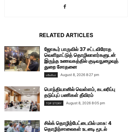
RELATED ARTICLES
ஜோகூர் பாருவில் 37 சட்டவிரோத
வெளிநாட்டுத் தொழிலாளர்களுடன்
இருந்த உணவகத்தில் குடிவநுழைவுத்
துறை சோதனை
August 8, 2026 8:27 pm
மலேசியா
பொந்தியானில் வெள்ளம், கடலரிப்பு
தடுப்புப் பணிகள் தீவிரம்
August 8, 2026 8:05 pm
TOP STORY
சில்க் தொழிற்பேட்டையில் மாசு: 4
தொழிற்சாலைகள் உடனடி மூடல்