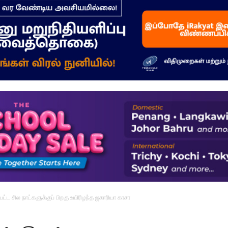
–
மக்கள்
ஓசை
்பட்ட சில நாட்களுக்குப் பிறகு உயிரிழந்த ஜகாரியா காசா