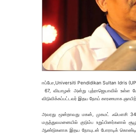
ஈப்போ,Universiti Pendidikan Sultan Idris (UP
67, வியாழன் அன்று புத்ராஜெயாவில் உள்ள மேல்
விடுவிக்கப்பட்டவர் இதய நோய் காரணமாக ஞாயிற
அவரது மூன்றாவது மகன், முகமட் ஃபௌசி 34,
மருத்துவமனையில் குடும்ப உறுப்பினர்களால் சூழ
ஆண்டுகளாக இதய நோயுடன் போராடிக் கொண்டிருந்