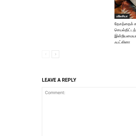
மலேசியா
தேசத்தைக் கட
செயல்திட்டத்
இன்றியமையாத
ஃபட்லினா
LEAVE A REPLY