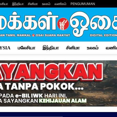
ேசியா
இந்தியா
சினிமா
உலகம்
வணிகம்
PENGUMUMAN
YSIA
மலேசியா
இந்தியா
சினிமா
உலகம்
வணிக
Makkal
Osai