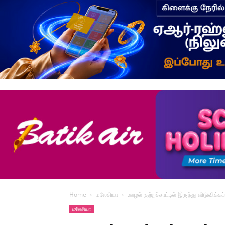
Home
மலேசியா
ஊழல் குற்றச்சாட்டில் இருந்து விடுவிக்கப
மலேசியா