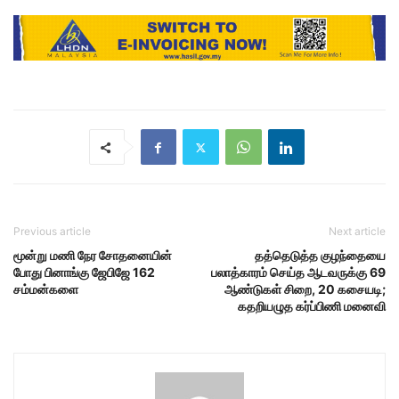
Previous article
Next article
மூன்று மணி நேர சோதனையின்
தத்தெடுத்த குழந்தையை
போது பினாங்கு ஜேபிஜே 162
பலாத்காரம் செய்த ஆடவருக்கு 69
சம்மன்களை
ஆண்டுகள் சிறை, 20 கசையடி;
கதறியழுத கர்ப்பிணி மனைவி