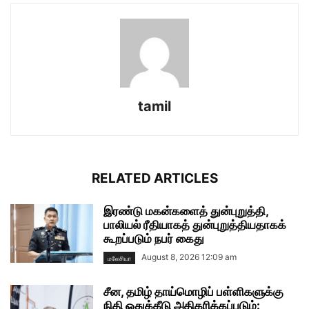
tamil
RELATED ARTICLES
இரண்டு மகன்களைத் துன்புறுத்தி,
பாலியல் ரீதியாகத் துன்புறுத்தியதாகக்
கூறப்படும் நபர் கைது
August 8, 2026 12:09 am
மலேசியா
சீன, தமிழ் தாய்மொழிப் பள்ளிகளுக்கு
நிதி ஒதுக்கீடு அதிகரிக்கப்படும்: