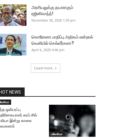
அரசியலுக்கு தயாராகும்
ரஜினிகாந்த்!
November 30, 2020 1:50 pm
கொரோனா பாதிப்பு அதிகம் என்றால்
வெளியில் செல்வீர்களா?
April 6, 2020 4:46 pm
Load more
HOT NEWS
லேசியா
த்த ஒலிபரப்பு
்திரிகையாளர் கரம் சிங்
லியா இன்று காலை
லமானார்
மலேசியா