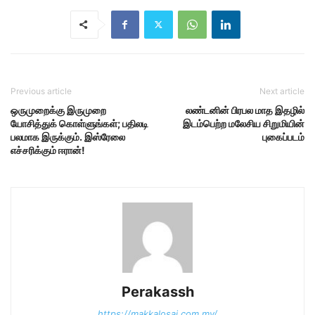
Previous article
Next article
ஒருமுறைக்கு இருமுறை
லண்டனின் பிரபல மாத இதழில்
யோசித்துக் கொள்ளுங்கள்; பதிலடி
இடம்பெற்ற மலேசிய சிறுமியின்
பலமாக இருக்கும். இஸ்ரேலை
புகைப்படம்
எச்சரிக்கும் ஈரான்!
Perakassh
https://makkalosai.com.my/