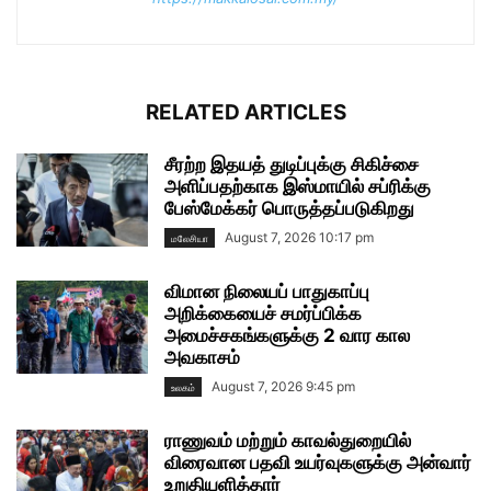
RELATED ARTICLES
சீரற்ற இதயத் துடிப்புக்கு சிகிச்சை
அளிப்பதற்காக இஸ்மாயில் சப்ரிக்கு
பேஸ்மேக்கர் பொருத்தப்படுகிறது
August 7, 2026 10:17 pm
மலேசியா
விமான நிலையப் பாதுகாப்பு
அறிக்கையைச் சமர்ப்பிக்க
அமைச்சகங்களுக்கு 2 வார கால
அவகாசம்
August 7, 2026 9:45 pm
உலகம்
ராணுவம் மற்றும் காவல்துறையில்
விரைவான பதவி உயர்வுகளுக்கு அன்வார்
உறுதியளித்தார்