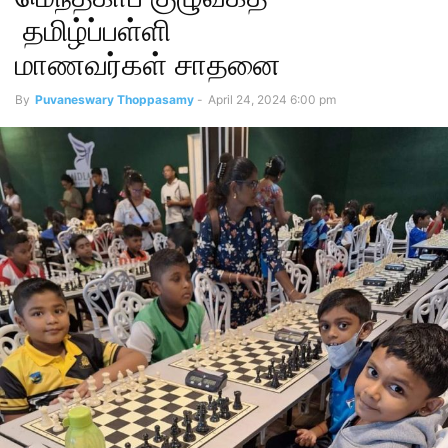
தமிழ்ப்பள்ளி
மாணவர்கள் சாதனை
By
Puvaneswary Thoppasamy
-
April 24, 2024 6:00 pm