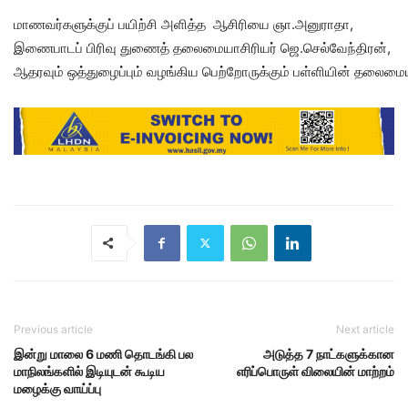
மாணவர்களுக்குப் பயிற்சி அளித்த ஆசிரியை ஞா.அனுராதா,
இணைபாடப் பிரிவு துணைத் தலைமையாசிரியர் ஜெ.செல்வேந்திரன்,
ஆதரவும் ஒத்துழைப்பும் வழங்கிய பெற்றோருக்கும் பள்ளியின் தலைமைய
Previous article
Next article
இன்று மாலை 6 மணி தொடங்கி பல
அடுத்த 7 நாட்களுக்கான
மாநிலங்களில் இடியுடன் கூடிய
எரிப்பொருள் விலையின் மாற்றம்
மழைக்கு வாய்ப்பு