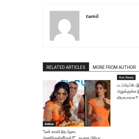
tamil
RELATED ARTICLES
MORE FROM AUTHOR
Hot News
படப்பிடிப்ப
அதுக்குள்ள
வியாபாரமா?
சினிமா
“ஏன் காவி நிற ஆடை
அணிந்துள்ளீர்கள்?”.. நடிகை பிரியா