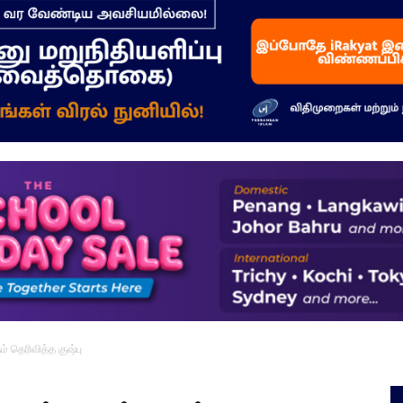
–
மக்கள்
ஓசை
் தெரிவித்த குஷ்பு