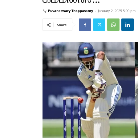
By
Puvaneswary Thoppasamy
-
January 2, 2025 5:00 pm
Share