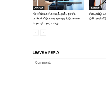
மலேசியா
மலேசியா
இரண்டு மகன்களைத் துன்புறுத்தி,
சீன, தமிழ் த
பாலியல் ரீதியாகத் துன்புறுத்தியதாகக்
நிதி ஒதுக்கீட
கூறப்படும் நபர் கைது
LEAVE A REPLY