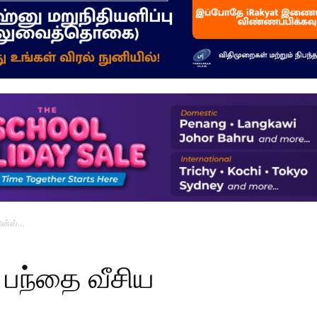
–
மக்கள்
ஓசை
மின்ஸ்…
 பந்தை வீசிய