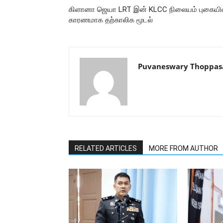
கிளானா ஜெயா LRT இன் KLCC நிலையம் புகையி
காரணமாக தற்காலிக மூடல்
Puvaneswary Thoppa
RELATED ARTICLES
MORE FROM AUTHOR