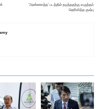
ன்
‘அண்ணாத்த’ படத்தில் நடித்ததற்கு வருத்தம்
தெரிவித்த குஷ்பு
samy