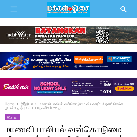
Home
இந்தியா
மாணவி பாலியல் வன்கொடுமை விவகாரம்: பேரணி செல்ல
முயன்ற குஷ்பு உள்பட பாஜகவினர் கைது
இந்தியா
மாணவி பாலியல் வன்கொடுமை