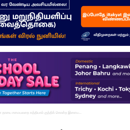
–
மக்கள்
ஓசை
தான தாயை சமையலறை கத்தியால் குத்திக் கொன்ற இளைய...