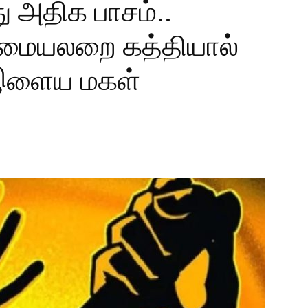
ு அதிக பாசம்..
ையலறை கத்தியால்
 இளைய மகள்