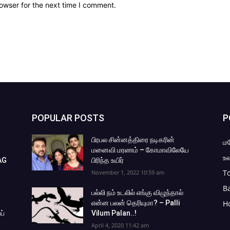
owser for the next time I comment.
POPULAR POSTS
P
பிரபல சின்னத்திரை நடிகரின்
ம
மனைவி மரணம் – கோமாவிலேயே
உல
AG
பிரிந்த உயிர்
To
November 1, 2022 10:59 am
B
பல்லி நம் உடலில் எங்கு விழுந்தால்
என்ன பலன் தெரியுமா? – Palli
H
ப்
Vilum Palan..!
April 4, 2020 11:42 am