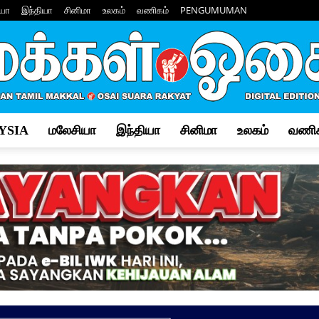
யா
இந்தியா
சினிமா
உலகம்
வணிகம்
PENGUMUMAN
YSIA
மலேசியா
இந்தியா
சினிமா
உலகம்
வணிக
Makkal
Osai