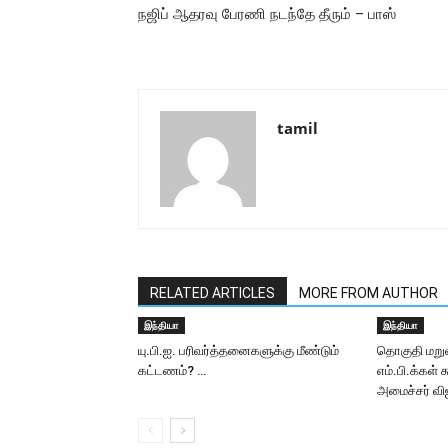
நஜிப் ஆதரவு பேரணி நடந்தே தீரும் – பாஸ்
tamil
RELATED ARTICLES
MORE FROM AUTHOR
இந்தியா
இந்தியா
யு.பி.ஐ. பரிவர்த்தனைகளுக்கு மீண்டும்
தொகுதி மறு
கட்டணம்? …
எம்.பி.க்கள் 
அமைச்சர் வி