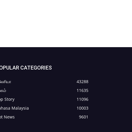
OPULAR CATEGORIES
லேசியா
43288
கம்
11635
p Story
11096
ahasa Malaysia
10003
ot News
9601