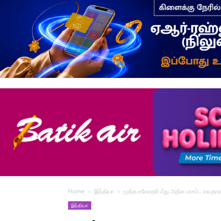
Home
இந்தியா
மூத்த சகோதரி மீது அதிக பாசம்.. வய
இந்தியா