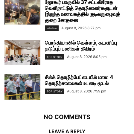
ஜோகூர் பாருவில் 37 சட்டவிரோத
வெளிநாட்டுத் தொழிலாளர்களுடன்
இருந்த உணவகத்தில் குடிவநுழைவுத்
துறை சோதனை
August 8, 2026 8:27 pm
மலேசியா
பொந்தியானில் வெள்ளம், கடலரிப்பு
தடுப்புப் பணிகள் தீவிரம்
August 8, 2026 8:05 pm
TOP STORY
சில்க் தொழிற்பேட்டையில் மாசு: 4
தொழிற்சாலைகள் உடனடி மூடல்
August 8, 2026 7:59 pm
TOP STORY
NO COMMENTS
LEAVE A REPLY