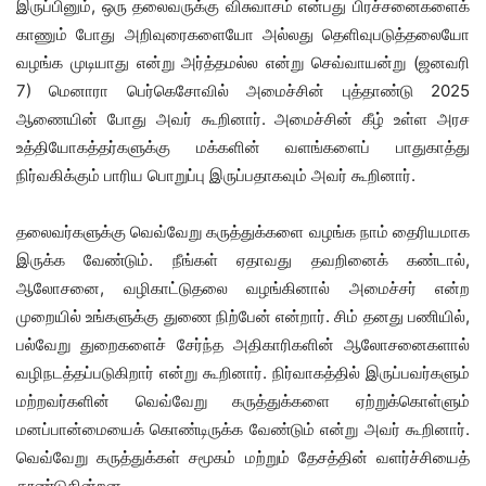
இருப்பினும், ஒரு தலைவருக்கு விசுவாசம் என்பது பிரச்சனைகளைக்
காணும் போது அறிவுரைகளையோ அல்லது தெளிவுபடுத்தலையோ
வழங்க முடியாது என்று அர்த்தமல்ல என்று செவ்வாயன்று (ஜனவரி
7) மெனாரா பெர்கெசோவில் அமைச்சின் புத்தாண்டு 2025
ஆணையின் போது அவர் கூறினார். அமைச்சின் கீழ் உள்ள அரச
உத்தியோகத்தர்களுக்கு மக்களின் வளங்களைப் பாதுகாத்து
நிர்வகிக்கும் பாரிய பொறுப்பு இருப்பதாகவும் அவர் கூறினார்.
தலைவர்களுக்கு வெவ்வேறு கருத்துக்களை வழங்க நாம் தைரியமாக
இருக்க வேண்டும். நீங்கள் ஏதாவது தவறினைக் கண்டால்,
ஆலோசனை, வழிகாட்டுதலை வழங்கினால் அமைச்சர் என்ற
முறையில் உங்களுக்கு துணை நிற்பேன் என்றார். சிம் தனது பணியில்,
பல்வேறு துறைகளைச் சேர்ந்த அதிகாரிகளின் ஆலோசனைகளால்
வழிநடத்தப்படுகிறார் என்று கூறினார். நிர்வாகத்தில் இருப்பவர்களும்
மற்றவர்களின் வெவ்வேறு கருத்துக்களை ஏற்றுக்கொள்ளும்
மனப்பான்மையைக் கொண்டிருக்க வேண்டும் என்று அவர் கூறினார்.
வெவ்வேறு கருத்துக்கள் சமூகம் மற்றும் தேசத்தின் வளர்ச்சியைத்
தூண்டுகின்றன.