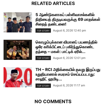
RELATED ARTICLES
5 ஆண்டுகளாகப் பள்ளிவாசல்களில்
நிதியைத் திருடியவருக்கு 69 மாதங்கள்
சிறைத் தண்டனை!
August 6, 2026 12:40 pm
TOP STORY
கொழும்புக்கான விமானப் பயணத்தில்
ஒரே காிக்பிட்டைப் பகிர்ந்துகொண்ட
தந்தை – மகள்: பாட்டிக் ஏரில்...
August 6, 2026 12:01 pm
TOP STORY
TH – RCI அறிக்கையில் தவறு இருப்பது
உறுதியானால் சமரசம் செய்யப்படாது:
சாஹிட் ஹமிடி...
August 6, 2026 11:17 am
TOP STORY
NO COMMENTS