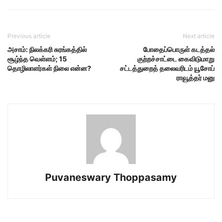
Previous article
Next article
அசாம்: நிலக்கரி சுரங்கத்தில்
போதைப்பொருள் கடத்தல்
சூழ்ந்த வெள்ளம்; 15
குற்றச்சாட்டை கைவிடுமாறு
தொழிலாளர்கள் நிலை என்ன?
சட்டத்துறைத் தலைவரிடம் யூசோப்
ராவூத்தர் மனு
Puvaneswary Thoppasamy