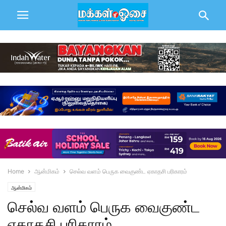
Home
ஆன்மிகம்
செல்வ வளம் பெருக வைகுண்ட ஏகாதசி பரிகாரம்
ஆன்மிகம்
செல்வ வளம் பெருக வைகுண்ட
ஏகாதசி பரிகாரம்