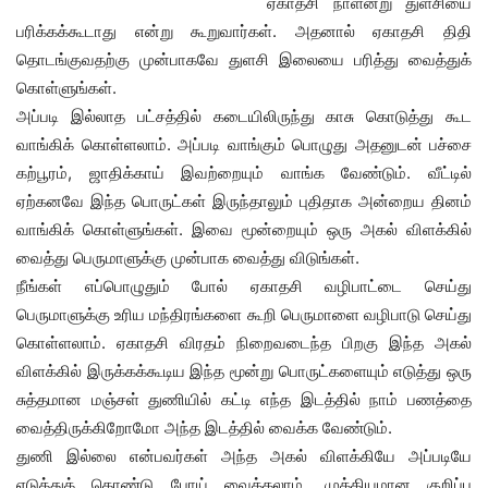
ஏகாதசி நாளன்று துளசியை
பரிக்கக்கூடாது என்று கூறுவார்கள். அதனால் ஏகாதசி திதி
தொடங்குவதற்கு முன்பாகவே துளசி இலையை பரித்து வைத்துக்
கொள்ளுங்கள்.
அப்படி இல்லாத பட்சத்தில் கடையிலிருந்து காசு கொடுத்து கூட
வாங்கிக் கொள்ளலாம். அப்படி வாங்கும் பொழுது அதனுடன் பச்சை
கற்பூரம், ஜாதிக்காய் இவற்றையும் வாங்க வேண்டும். வீட்டில்
ஏற்கனவே இந்த பொருட்கள் இருந்தாலும் புதிதாக அன்றைய தினம்
வாங்கிக் கொள்ளுங்கள். இவை மூன்றையும் ஒரு அகல் விளக்கில்
வைத்து பெருமாளுக்கு முன்பாக வைத்து விடுங்கள்.
நீங்கள் எப்பொழுதும் போல் ஏகாதசி வழிபாட்டை செய்து
பெருமாளுக்கு உரிய மந்திரங்களை கூறி பெருமாளை வழிபாடு செய்து
கொள்ளலாம். ஏகாதசி விரதம் நிறைவடைந்த பிறகு இந்த அகல்
விளக்கில் இருக்கக்கூடிய இந்த மூன்று பொருட்களையும் எடுத்து ஒரு
சுத்தமான மஞ்சள் துணியில் கட்டி எந்த இடத்தில் நாம் பணத்தை
வைத்திருக்கிறோமோ அந்த இடத்தில் வைக்க வேண்டும்.
துணி இல்லை என்பவர்கள் அந்த அகல் விளக்கியே அப்படியே
எடுத்துக் கொண்டு போய் வைக்கலாம். முக்கியமான குறிப்பு