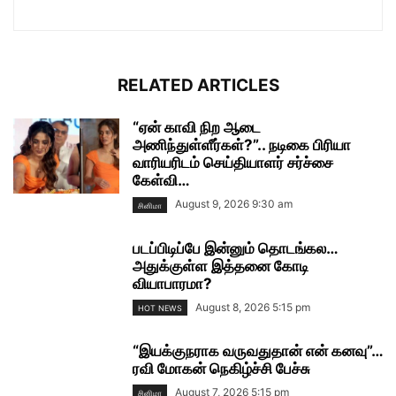
RELATED ARTICLES
“ஏன் காவி நிற ஆடை
அணிந்துள்ளீர்கள்?”.. நடிகை பிரியா
வாரியரிடம் செய்தியாளர் சர்ச்சை
கேள்வி…
August 9, 2026 9:30 am
சினிமா
படப்பிடிப்பே இன்னும் தொடங்கல…
அதுக்குள்ள இத்தனை கோடி
வியாபாரமா?
August 8, 2026 5:15 pm
HOT NEWS
“இயக்குநராக வருவதுதான் என் கனவு”…
ரவி மோகன் நெகிழ்ச்சி பேச்சு
August 7, 2026 5:15 pm
சினிமா