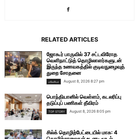
RELATED ARTICLES
ஜோகூர் பாருவில் 37 சட்டவிரோத
வெளிநாட்டுத் தொழிலாளர்களுடன்
இருந்த உணவகத்தில் குடிவநுழைவுத்
துறை சோதனை
August 8, 2026 8:27 pm
மலேசியா
பொந்தியானில் வெள்ளம், கடலரிப்பு
தடுப்புப் பணிகள் தீவிரம்
August 8, 2026 8:05 pm
TOP STORY
சில்க் தொழிற்பேட்டையில் மாசு: 4
தொழிற்சாலைகள் உடனடி மூடல்