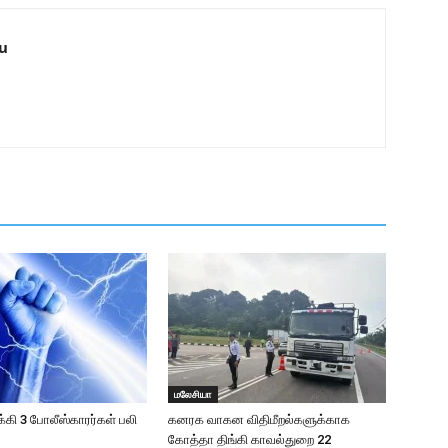
u
மலேசியா
க்கி 3 போலீஸ்காரர்கள் பலி
கனரக வாகன விதிமீறல்களுக்காக
கோத்தா திங்கி காவல்துறை 22