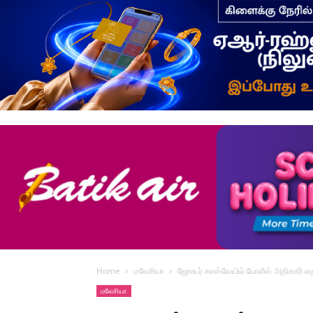
Home
மலேசியா
ஜோகூர் காஸ்வேயில் போலீஸ் அதிகாரி 
மலேசியா