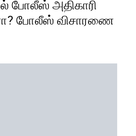
ல் போலீஸ் அதிகாரி
ாரா? போலீஸ் விசாரணை