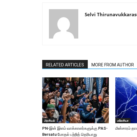
Selvi Thirunavukkaras
RELATED ARTICLES
MORE FROM AUTHOR
அரசியல்
மலேசியா
PN-இன் இளம் வாக்காளர்களுக்கு PAS-
மின்சாரம் தா
Bersatu மோதல் பற்றித் தெரியாது