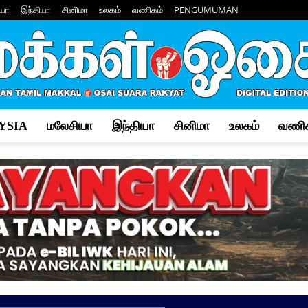
யா
இந்தியா
சினிமா
உலகம்
வணிகம்
PENGUMUMAN
YSIA
மலேசியா
இந்தியா
சினிமா
உலகம்
வணிக
Makkal
Osai