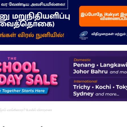
–
மக்கள்
ஓசை
லஞ்சம் வாங்கினாரா? போலீஸ் விசாரணை