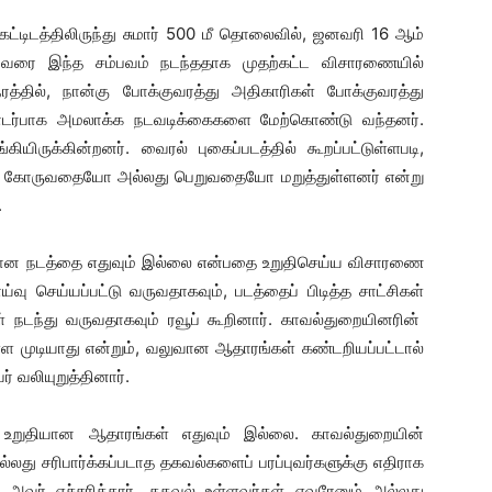
ர் கட்டிடத்திலிருந்து சுமார் 500 மீ தொலைவில், ஜனவரி 16 ஆம்
ை இந்த சம்பவம் நடந்ததாக முதற்கட்ட விசாரணையில்
த்தில், நான்கு போக்குவரத்து அதிகாரிகள் போக்குவரத்து
 தொடர்பாக அமலாக்க நடவடிக்கைகளை மேற்கொண்டு வந்தனர்.
ிருக்கின்றனர். வைரல் புகைப்படத்தில் கூறப்பட்டுள்ளபடி,
ம் கோருவதையோ அல்லது பெறுவதையோ மறுத்துள்ளனர் என்று
.
வறான நடத்தை எதுவும் இல்லை என்பதை உறுதிசெய்ய விசாரணை
ாய்வு செய்யப்பட்டு வருவதாகவும், படத்தைப் பிடித்த சாட்சிகள்
டந்து வருவதாகவும் ரவூப் கூறினார். காவல்துறையினரின்
 முடியாது என்றும், வலுவான ஆதாரங்கள் கண்டறியப்பட்டால்
் வலியுறுத்தினார்.
்தும் உறுதியான ஆதாரங்கள் எதுவும் இல்லை. காவல்துறையின்
லது சரிபார்க்கப்படாத தகவல்களைப் பரப்புவர்களுக்கு எதிராக
் அவர் எச்சரித்தார். தகவல் உள்ளவர்கள் எவரேனும் அல்லது