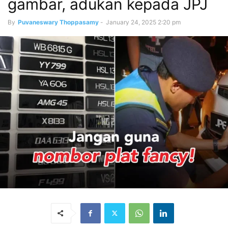
gambar, adukan kepada JPJ
By
Puvaneswary Thoppasamy
-
January 24, 2025 2:20 pm