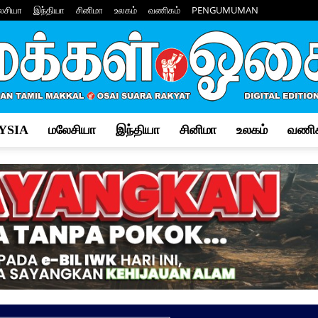
ேசியா
இந்தியா
சினிமா
உலகம்
வணிகம்
PENGUMUMAN
YSIA
மலேசியா
இந்தியா
சினிமா
உலகம்
வணிக
Makkal
Osai