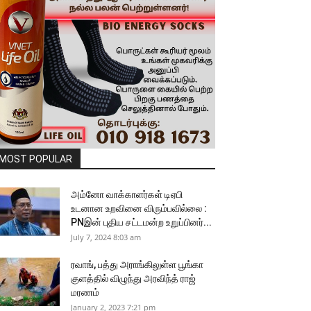
MOST POPULAR
அம்னோ வாக்காளர்கள் டிஏபி
உடனான உறவினை விரும்பவில்லை :
PNஇன் புதிய சட்டமன்ற உறுப்பினர்...
July 7, 2024 8:03 am
ரவாங், பத்து அராங்கிலுள்ள பூங்கா
குளத்தில் விழுந்து அரவிந்த் ராஜ்
மரணம்
January 2, 2023 7:21 pm