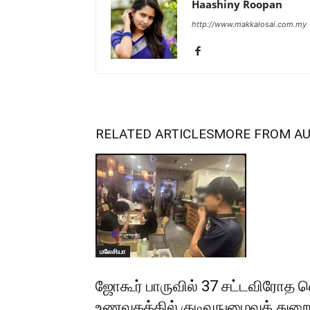
Haashiny Roopan
http://www.makkalosai.com.my
RELATED ARTICLES
MORE FROM A
மலேசியா
ஜோகூர் பாருவில் 37 சட்டவிரோத 
உணவகத்தில் குடிவநுழைவுத் த