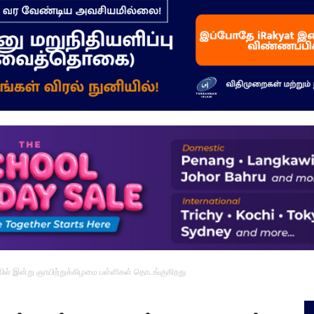
–
மக்கள்
ஓசை
ுவில் இன்று ஞாயிற்றுக்கிழமை பள்ளிகள் தொடங்குகிறது