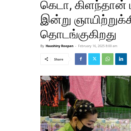
கெடா, கிளந்தான் ம
இன்று ஞாயிற்றுக்
தொடங்குகிறது
By
Haashiny Roopan
-
February 16, 2025 8:00 am
Share