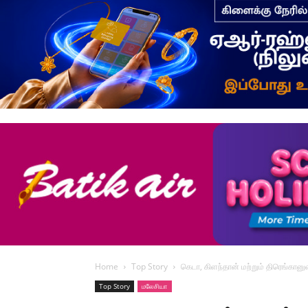
Home
Top Story
கெடா, கிளந்தான் மற்றும் திரெங்கான
Top Story
மலேசியா