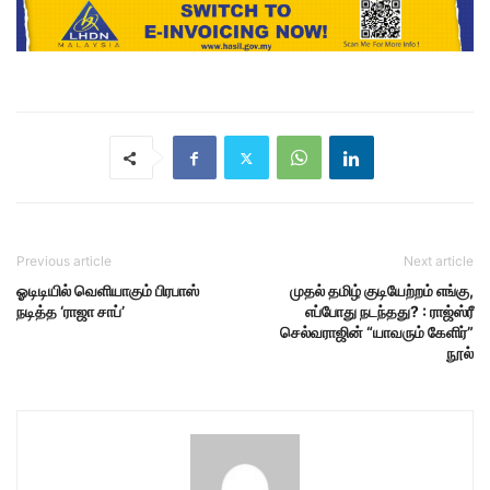
Previous article
Next article
ஓடிடியில் வெளியாகும் பிரபாஸ்
முதல் தமிழ் குடியேற்றம் எங்கு,
நடித்த ‘ராஜா சாப்’
எப்போது நடந்தது? : ராஜ்ஸ்ரீ
செல்வராஜின் “யாவரும் கேளிர்”
நூல்