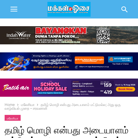
Home
மலேசியா
தமிழ் மொழி என்பது அடையாளம் மட்டுமல்ல; அது ஒரு
வாழ்வியல் முறை – சரவணன்
மலேசியா
தமிழ் மொழி என்பது அடையாளம்