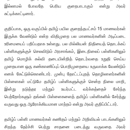
இல்லாமல் போவதே பெரிய குறைபாடாகும் என்று அவர்
சுட்டிக்காட்டினார்.
குறிப்பாக, ஒரு வகுப்பில் தமிழ் பயில குறைந்தபட்சம் 15 மாணவர்கள்
இருக்க வேண்டும் என்ற விதிமுறை பல மாணவர்களின் அடிப்படை
உரிமையைப் பறிப்பதாக உள்ளது. பல மில்லியன் நிதியைத் தொடக்கப்
பள்ளிகளுக்குச் செலவிடும் அரசாங்கம், இடைநிலைப் பள்ளிகளிலும்
தமிழ் மொழிக் கல்வி தடையின்றித் தொடர்வதை உறுதி செய்ய
முறையான ஒரு கண்காணிப்புப் பொறிமுறையை உருவாக்க வேண்டும்
எனக் கேட்டுக்கொண்டார். முன்பு தோட்டப்புறத் தொழிலாளர்களின்
பிள்ளைகள் மட்டுமே தமிழ்ப் பள்ளிகளுக்குச் சென்ற நிலை மாறி,
இன்று நடுத்தர மற்றும் உயர்மட்ட வர்க்கத்தைச் சேர்ந்த
பெற்றோர்களும் தங்கள் பிள்ளைகளைத் தமிழ்ப் பள்ளிகளில் சேர்த்து
வருவது ஒரு ஆரோக்கியமான மாற்றம் என்று அவர் குறிப்பிட்டார்.
தமிழ்ப் பள்ளி மாணவர்கள் கணிதம் மற்றும் அறிவியல் பாடங்களிலும்
சிறந்த தேர்ச்சி பெற்று சாதனை படைத்து வருவதை அவர்