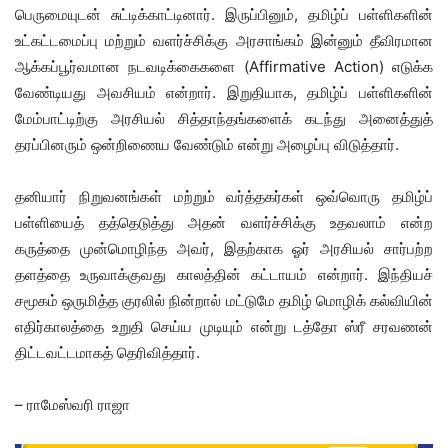
பெருமையுடன் சுட்டிக்காட்டினார். இருப்பினும், தமிழ்ப் பள்ளிகளின்
உட்கட்டமைப்பு மற்றும் வளர்ச்சிக்கு அரசாங்கம் இன்னும் தீவிரமான
ஆக்கப்பூர்வமான நடவடிக்கைகளை (Affirmative Action) எடுக்க
வேண்டியது அவசியம் என்றார். இறுதியாக, தமிழ்ப் பள்ளிகளின்
மேம்பாட்டிற்கு அரசியல் சித்தாந்தங்களைக் கடந்து அனைத்துத்
தரப்பினரும் ஒன்றிணைய வேண்டும் என்று அழைப்பு விடுத்தார்.
தனியார் நிறுவனங்கள் மற்றும் வர்த்தகர்கள் ஒவ்வொரு தமிழ்ப்
பள்ளியைத் தத்தெடுத்து அதன் வளர்ச்சிக்கு உதவலாம் என்ற
கருத்தை முன்மொழிந்த அவர், இதற்காக ஓர் அரசியல் சார்பற்ற
தளத்தை உருவாக்குவது காலத்தின் கட்டாயம் என்றார். இந்தியச்
சமூகம் ஒருமித்த குரலில் நின்றால் மட்டுமே தமிழ் மொழிக் கல்வியின்
எதிர்காலத்தை உறுதி செய்ய முடியும் என்று டத்தோ ஸ்ரீ சரவணன்
திட்டவட்டமாகத் தெரிவித்தார்.
– ராமேஸ்வரி ராஜா