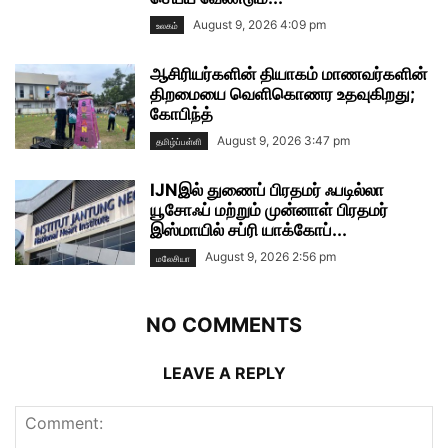
August 9, 2026 4:09 pm
உலகம்
ஆசிரியர்களின் தியாகம் மாணவர்களின்
திறமையை வெளிகொணர உதவுகிறது;
கோபிந்த்
August 9, 2026 3:47 pm
தமிழ்ப்பள்ளி
IJNஇல் துணைப் பிரதமர் ஃபடில்லா
யூசோஃப் மற்றும் முன்னாள் பிரதமர்
இஸ்மாயில் சப்ரி யாக்கோப்...
August 9, 2026 2:56 pm
மலேசியா
NO COMMENTS
LEAVE A REPLY