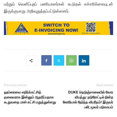
மற்றும் வெளிப்புறப் பணியாளர்கள் கூடுதல் எச்சரிக்கையுடன்
இருக்குமாறு அறிவுறுத்தப்பட்டுள்ளனர்.
Previous article
Next article
ஹம்ஸாவை எதிர்க்கட்சித்
DUKE நெடுஞ்சாலையில் கோர
தலைவராக இன்னும் ஆதரிப்பதாக
விபத்து: நடுரோட்டில் நின்ற
கூறுவதை பாஸ் கட்சி மறுத்துள்ளது
லோரியால் நேர்ந்த விபரீதம்! இருவர்
பலி; மூவர் படுகாயம்