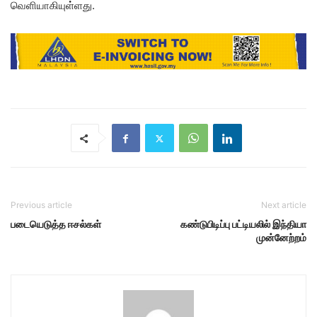
வெளியாகியுள்ளது.
Previous article
Next article
படையெடுத்த ஈசல்கள்
கண்டுபிடிப்பு பட்டியலில் இந்தியா
முன்னேற்றம்